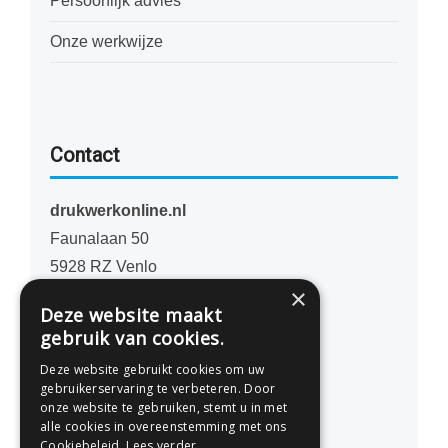
Persoonlijk advies
Onze werkwijze
Contact
drukwerkonline.nl
Faunalaan 50
5928 RZ Venlo
×
Nederland
Deze website maakt
gebruik van cookies.
077 - 741 07 41
Deze website gebruikt cookies om uw
info@drukwerkonline.nl
gebruikerservaring te verbeteren. Door
onze website te gebruiken, stemt u in met
alle cookies in overeenstemming met ons
KvK 12053217
Cookiebeleid.
Lees verder