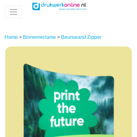
Home
>
Binnenreclame
>
Beurswand Zipper