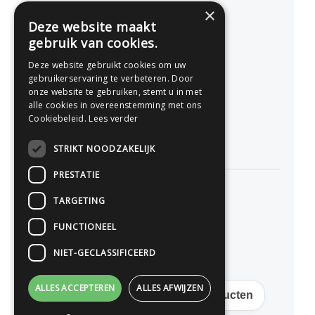
×
Nederland
Deze website maakt
gebruik van cookies.
077 - 741 07 41
Deze website gebruikt cookies om uw
info@drukwerkonline.nl
gebruikerservaring te verbeteren. Door
onze website te gebruiken, stemt u in met
alle cookies in overeenstemming met ons
KvK 12053217
Cookiebeleid.
Lees verder
BTW NL812666458B01
STRIKT NOODZAKELIJK
PRESTATIE
TARGETING
Persoonlijk advies
FUNCTIONEEL
Premium kwaliteit
NIET-GECLASSIFICEERD
Scherpe online prijzen
ALLES ACCEPTEREN
ALLES AFWIJZEN
Gratis verzending op veel producten