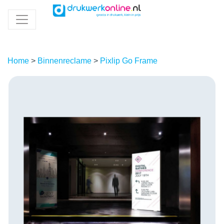
Home
>
Binnenreclame
>
Pixlip Go Frame