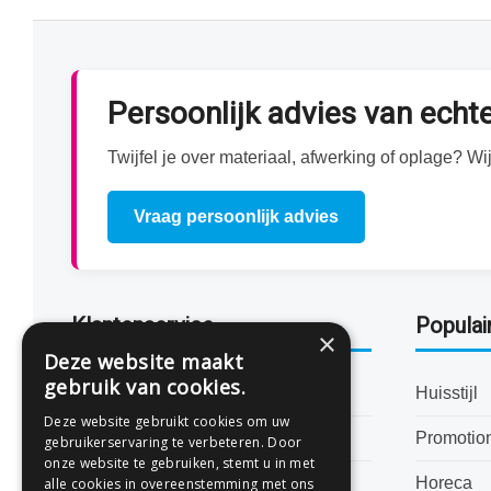
Persoonlijk advies van ech
Twijfel je over materiaal, afwerking of oplage? 
Vraag persoonlijk advies
Klantenservice
Populai
×
Deze website maakt
gebruik van cookies.
Bestanden aanleveren
Huisstijl
Deze website gebruikt cookies om uw
Levertijden
Promotio
gebruikerservaring te verbeteren. Door
onze website te gebruiken, stemt u in met
Veelgestelde vragen
Horeca
alle cookies in overeenstemming met ons