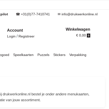
pilot
☎ +31(0)77-7410741
✉ info@drukwerkonline.nl
Winkelwagen
Account
€ 0,00
/
0
Login
Registreer
pgoed
Speelkaarten
Puzzels
Stickers
Verpakking
Bij drukwerkonline.nl bestel je onder andere menukaarten,
atie van jouw assortiment.