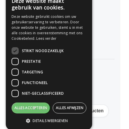
Deze website maakt
gebruik van cookies.
077 - 741 07 41
Deze website gebruikt cookies om uw
info@drukwerkonline.nl
gebruikerservaring te verbeteren. Door
onze website te gebruiken, stemt u in met
alle cookies in overeenstemming met ons
KvK 12053217
Cookiebeleid.
Lees verder
BTW NL812666458B01
STRIKT NOODZAKELIJK
PRESTATIE
TARGETING
Persoonlijk advies
FUNCTIONEEL
Premium kwaliteit
NIET-GECLASSIFICEERD
Scherpe online prijzen
ALLES ACCEPTEREN
ALLES AFWIJZEN
Gratis verzending op veel producten
DETAILS WEERGEVEN
© 2026 drukwerkonline.nl