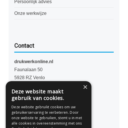
Persoonlijk advies
Onze werkwijze
Contact
drukwerkonline.nl
Faunalaan 50
5928 RZ Venlo
×
Nederland
Deze website maakt
gebruik van cookies.
077 - 741 07 41
Deze website gebruikt cookies om uw
info@drukwerkonline.nl
gebruikerservaring te verbeteren. Door
onze website te gebruiken, stemt u in met
alle cookies in overeenstemming met ons
KvK 12053217