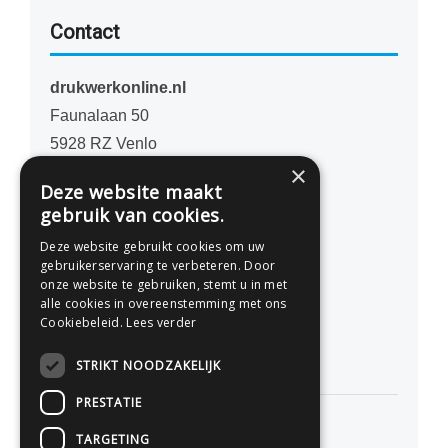
Contact
drukwerkonline.nl
Faunalaan 50
5928 RZ Venlo
×
Nederland
Deze website maakt
gebruik van cookies.
077 - 741 07 41
Deze website gebruikt cookies om uw
info@drukwerkonline.nl
gebruikerservaring te verbeteren. Door
onze website te gebruiken, stemt u in met
alle cookies in overeenstemming met ons
KvK 12053217
Cookiebeleid.
Lees verder
BTW NL812666458B01
STRIKT NOODZAKELIJK
PRESTATIE
TARGETING
Persoonlijk advies