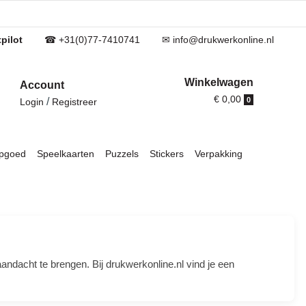
pilot
☎ +31(0)77-7410741
✉ info@drukwerkonline.nl
Winkelwagen
Account
€ 0,00
/
0
Login
Registreer
pgoed
Speelkaarten
Puzzels
Stickers
Verpakking
ndacht te brengen. Bij drukwerkonline.nl vind je een