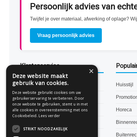
Persoonlijk advies van ech
Twijfel je over materiaal, afwerking of oplage? 
Vraag persoonlijk advies
Klantenservice
Populai
×
Deze website maakt
gebruik van cookies.
Bestanden aanleveren
Huisstijl
Deze website gebruikt cookies om uw
Levertijden
Promotio
gebruikerservaring te verbeteren. Door
onze website te gebruiken, stemt u in met
Veelgestelde vragen
Horeca
alle cookies in overeenstemming met ons
Cookiebeleid.
Lees verder
Algemene voorwaarden
Binnenre
STRIKT NOODZAKELIJK
Privacyverklaring
Buitenre