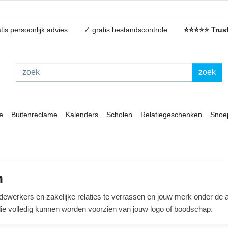
tis persoonlijk advies
✓ gratis bestandscontrole
⭐⭐⭐⭐⭐ Trust
zoek
e
Buitenreclame
Kalenders
Scholen
Relatiegeschenken
Snoe
n
ewerkers en zakelijke relaties te verrassen en jouw merk onder de aa
die volledig kunnen worden voorzien van jouw logo of boodschap.