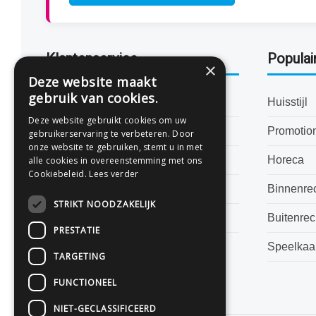
Klantenservice
Populai
×
Deze website maakt
gebruik van cookies.
Bestanden aanleveren
Huisstijl
Deze website gebruikt cookies om uw
Levertijden
Promotio
gebruikerservaring te verbeteren. Door
onze website te gebruiken, stemt u in met
Veelgestelde vragen
Horeca
alle cookies in overeenstemming met ons
Cookiebeleid.
Lees verder
Algemene voorwaarden
Binnenre
STRIKT NOODZAKELIJK
Privacyverklaring
Buitenre
PRESTATIE
Speelkaa
TARGETING
FUNCTIONEEL
NIET-GECLASSIFICEERD