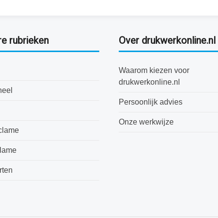
re rubrieken
Over drukwerkonline.nl
Waarom kiezen voor
drukwerkonline.nl
neel
Persoonlijk advies
Onze werkwijze
clame
clame
rten