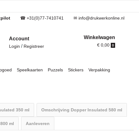
pilot
☎ +31(0)77-7410741
✉ info@drukwerkonline.nl
Winkelwagen
Account
€ 0,00
/
0
Login
Registreer
pgoed
Speelkaarten
Puzzels
Stickers
Verpakking
sulated 350 ml
Omschrijving Dopper Insulated 580 ml
 800 ml
Aanleveren