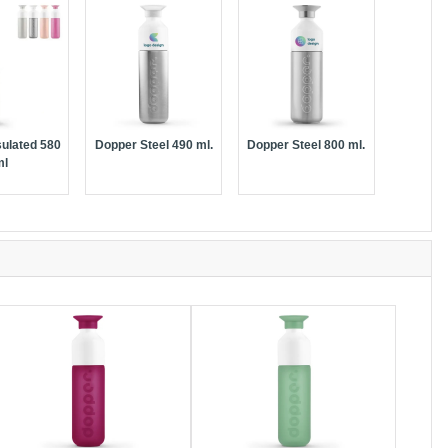
sulated 580
Dopper Steel 490 ml.
Dopper Steel 800 ml.
ml