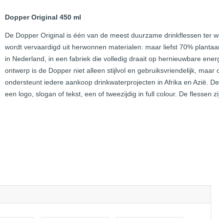
Dopper Original 450 ml
De Dopper Original is één van de meest duurzame drinkflessen ter wer
wordt vervaardigd uit herwonnen materialen: maar liefst 70% plantaar
in Nederland, in een fabriek die volledig draait op hernieuwbare ene
ontwerp is de Dopper niet alleen stijlvol en gebruiksvriendelijk, m
ondersteunt iedere aankoop drinkwaterprojecten in Afrika en Azië. 
een logo, slogan of tekst, een of tweezijdig in full colour. De flessen z