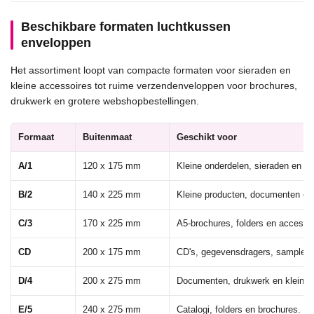
Beschikbare formaten luchtkussen
enveloppen
Het assortiment loopt van compacte formaten voor sieraden en
kleine accessoires tot ruime verzendenveloppen voor brochures,
drukwerk en grotere webshopbestellingen.
Formaat
Buitenmaat
Geschikt voor
A/1
120 x 175 mm
Kleine onderdelen, sieraden en a
B/2
140 x 225 mm
Kleine producten, documenten en
C/3
170 x 225 mm
A5-brochures, folders en accesso
CD
200 x 175 mm
CD's, gegevensdragers, samples e
D/4
200 x 275 mm
Documenten, drukwerk en kleiner
E/5
240 x 275 mm
Catalogi, folders en brochures.