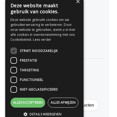
×
Nederland
Deze website maakt
gebruik van cookies.
077 - 741 07 41
Deze website gebruikt cookies om uw
info@drukwerkonline.nl
gebruikerservaring te verbeteren. Door
onze website te gebruiken, stemt u in met
alle cookies in overeenstemming met ons
KvK 12053217
Cookiebeleid.
Lees verder
BTW NL812666458B01
STRIKT NOODZAKELIJK
PRESTATIE
TARGETING
Persoonlijk advies
FUNCTIONEEL
Premium kwaliteit
NIET-GECLASSIFICEERD
Scherpe online prijzen
ALLES ACCEPTEREN
ALLES AFWIJZEN
Gratis verzending op veel producten
DETAILS WEERGEVEN