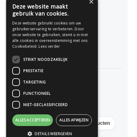
×
Nederland
Deze website maakt
gebruik van cookies.
077 - 741 07 41
Deze website gebruikt cookies om uw
info@drukwerkonline.nl
gebruikerservaring te verbeteren. Door
onze website te gebruiken, stemt u in met
alle cookies in overeenstemming met ons
KvK 12053217
Cookiebeleid.
Lees verder
BTW NL812666458B01
STRIKT NOODZAKELIJK
PRESTATIE
TARGETING
Persoonlijk advies
FUNCTIONEEL
Premium kwaliteit
NIET-GECLASSIFICEERD
Scherpe online prijzen
ALLES ACCEPTEREN
ALLES AFWIJZEN
Gratis verzending op veel producten
DETAILS WEERGEVEN