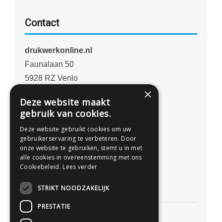
Contact
drukwerkonline.nl
Faunalaan 50
5928 RZ Venlo
×
Nederland
Deze website maakt
gebruik van cookies.
077 - 741 07 41
Deze website gebruikt cookies om uw
info@drukwerkonline.nl
gebruikerservaring te verbeteren. Door
onze website te gebruiken, stemt u in met
alle cookies in overeenstemming met ons
KvK 12053217
Cookiebeleid.
Lees verder
BTW NL812666458B01
STRIKT NOODZAKELIJK
PRESTATIE