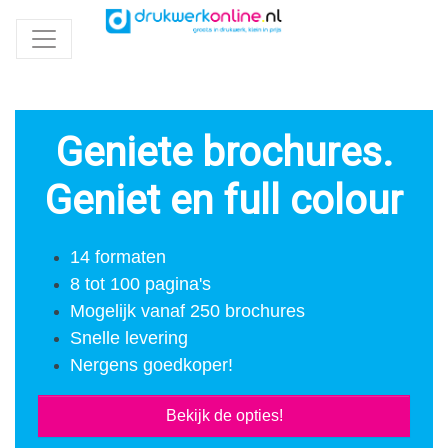
Geniete brochures.
Geniet en full colour
14 formaten
8 tot 100 pagina's
Mogelijk vanaf 250 brochures
Snelle levering
Nergens goedkoper!
Bekijk de opties!