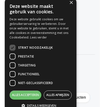
×
Nederland
Deze website maakt
gebruik van cookies.
077 - 741 07 41
Deze website gebruikt cookies om uw
info@drukwerkonline.nl
gebruikerservaring te verbeteren. Door
onze website te gebruiken, stemt u in met
alle cookies in overeenstemming met ons
KvK 12053217
Cookiebeleid.
Lees verder
BTW NL812666458B01
STRIKT NOODZAKELIJK
PRESTATIE
TARGETING
Persoonlijk advies
FUNCTIONEEL
Premium kwaliteit
NIET-GECLASSIFICEERD
Scherpe online prijzen
ALLES ACCEPTEREN
ALLES AFWIJZEN
Gratis verzending op veel producten
DETAILS WEERGEVEN