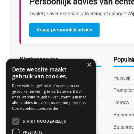
Persoonlijk advies van ech
Twijfel je over materiaal, afwerking of oplage? 
Vraag persoonlijk advies
Klantenservice
Populai
×
Deze website maakt
gebruik van cookies.
Bestanden aanleveren
Huisstijl
Deze website gebruikt cookies om uw
Levertijden
Promotio
gebruikerservaring te verbeteren. Door
onze website te gebruiken, stemt u in met
Veelgestelde vragen
Horeca
alle cookies in overeenstemming met ons
Cookiebeleid.
Lees verder
Algemene voorwaarden
Binnenre
STRIKT NOODZAKELIJK
Privacyverklaring
Buitenre
PRESTATIE