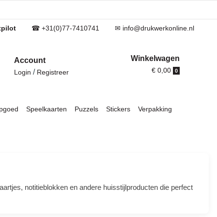
pilot
☎ +31(0)77-7410741
✉ info@drukwerkonline.nl
Winkelwagen
Account
€ 0,00
/
0
Login
Registreer
pgoed
Speelkaarten
Puzzels
Stickers
Verpakking
aartjes, notitieblokken en andere huisstijlproducten die perfect