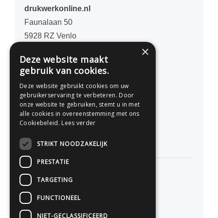
drukwerkonline.nl
Faunalaan 50
5928 RZ Venlo
×
Nederland
Deze website maakt
gebruik van cookies.
077 - 741 07 41
Deze website gebruikt cookies om uw
info@drukwerkonline.nl
gebruikerservaring te verbeteren. Door
onze website te gebruiken, stemt u in met
alle cookies in overeenstemming met ons
KvK 12053217
Cookiebeleid.
Lees verder
BTW NL812666458B01
STRIKT NOODZAKELIJK
PRESTATIE
TARGETING
Persoonlijk advies
FUNCTIONEEL
Premium kwaliteit
NIET-GECLASSIFICEERD