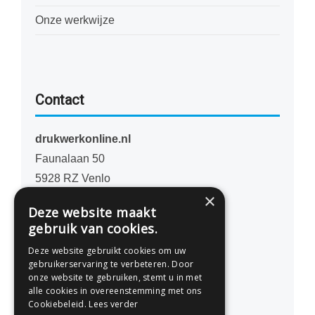
Onze werkwijze
Contact
drukwerkonline.nl
Faunalaan 50
5928 RZ Venlo
×
Nederland
Deze website maakt
gebruik van cookies.
077 - 741 07 41
Deze website gebruikt cookies om uw
info@drukwerkonline.nl
gebruikerservaring te verbeteren. Door
onze website te gebruiken, stemt u in met
alle cookies in overeenstemming met ons
KvK 12053217
Cookiebeleid.
Lees verder