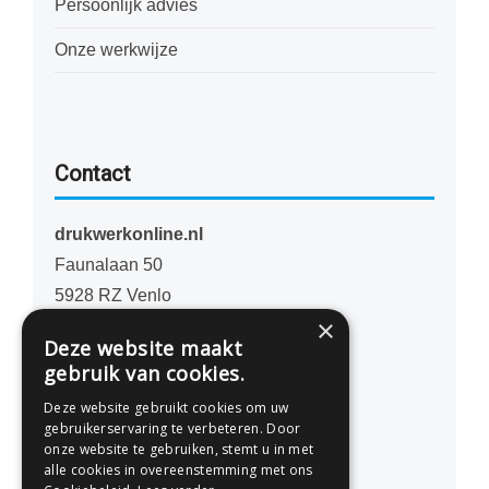
Persoonlijk advies
Onze werkwijze
Contact
drukwerkonline.nl
Faunalaan 50
5928 RZ Venlo
×
Nederland
Deze website maakt
gebruik van cookies.
077 - 741 07 41
Deze website gebruikt cookies om uw
info@drukwerkonline.nl
gebruikerservaring te verbeteren. Door
onze website te gebruiken, stemt u in met
alle cookies in overeenstemming met ons
KvK 12053217