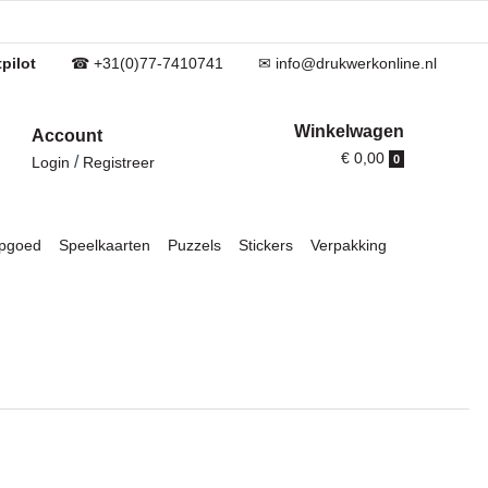
pilot
☎ +31(0)77-7410741
✉ info@drukwerkonline.nl
Winkelwagen
Account
€ 0,00
/
0
Login
Registreer
pgoed
Speelkaarten
Puzzels
Stickers
Verpakking