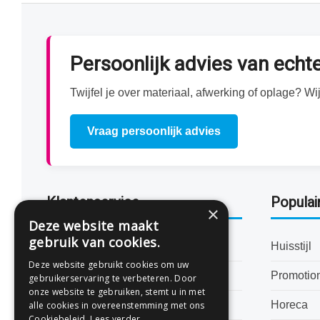
Persoonlijk advies van ech
Twijfel je over materiaal, afwerking of oplage? 
Vraag persoonlijk advies
Klantenservice
Populai
×
Deze website maakt
gebruik van cookies.
Bestanden aanleveren
Huisstijl
Deze website gebruikt cookies om uw
Levertijden
Promotio
gebruikerservaring te verbeteren. Door
onze website te gebruiken, stemt u in met
Veelgestelde vragen
Horeca
alle cookies in overeenstemming met ons
Cookiebeleid.
Lees verder