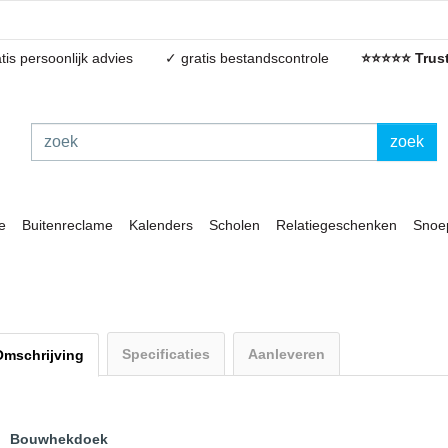
tis persoonlijk advies
✓ gratis bestandscontrole
⭐⭐⭐⭐⭐ Trust
zoek
e
Buitenreclame
Kalenders
Scholen
Relatiegeschenken
Snoe
Specificaties
Aanleveren
Omschrijving
Bouwhekdoek