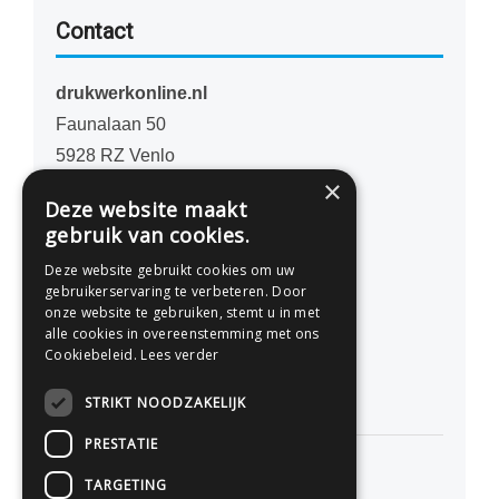
Contact
drukwerkonline.nl
Faunalaan 50
5928 RZ Venlo
×
Nederland
Deze website maakt
gebruik van cookies.
077 - 741 07 41
Deze website gebruikt cookies om uw
info@drukwerkonline.nl
gebruikerservaring te verbeteren. Door
onze website te gebruiken, stemt u in met
alle cookies in overeenstemming met ons
KvK 12053217
Cookiebeleid.
Lees verder
BTW NL812666458B01
STRIKT NOODZAKELIJK
PRESTATIE
TARGETING
Persoonlijk advies