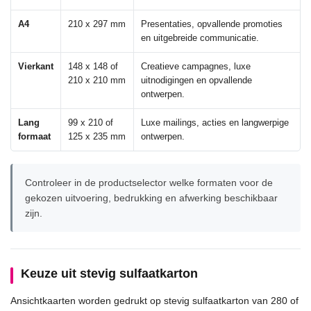
A4
210 x 297 mm
Presentaties, opvallende promoties
en uitgebreide communicatie.
Vierkant
148 x 148 of
Creatieve campagnes, luxe
210 x 210 mm
uitnodigingen en opvallende
ontwerpen.
Lang
99 x 210 of
Luxe mailings, acties en langwerpige
formaat
125 x 235 mm
ontwerpen.
Controleer in de productselector welke formaten voor de
gekozen uitvoering, bedrukking en afwerking beschikbaar
zijn.
Keuze uit stevig sulfaatkarton
Ansichtkaarten worden gedrukt op stevig sulfaatkarton van 280 of