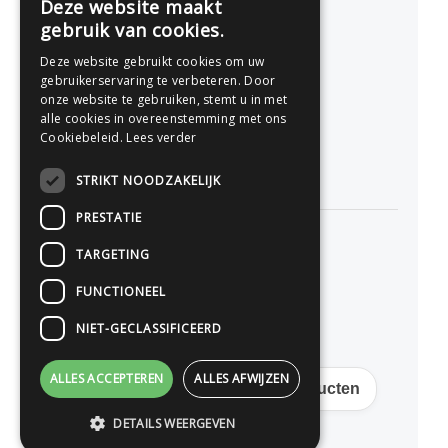
Deze website maakt
gebruik van cookies.
077 - 741 07 41
Deze website gebruikt cookies om uw
info@drukwerkonline.nl
gebruikerservaring te verbeteren. Door
onze website te gebruiken, stemt u in met
alle cookies in overeenstemming met ons
KvK 12053217
Cookiebeleid.
Lees verder
BTW NL812666458B01
STRIKT NOODZAKELIJK
PRESTATIE
TARGETING
Persoonlijk advies
FUNCTIONEEL
Premium kwaliteit
NIET-GECLASSIFICEERD
Scherpe online prijzen
ALLES ACCEPTEREN
ALLES AFWIJZEN
Gratis verzending op veel producten
DETAILS WEERGEVEN
© 2026 drukwerkonline.nl