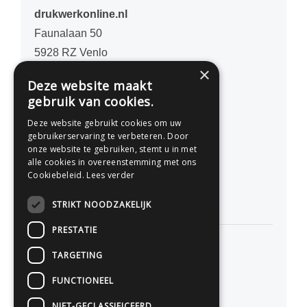
drukwerkonline.nl
Faunalaan 50
5928 RZ Venlo
×
Nederland
Deze website maakt
gebruik van cookies.
077 - 741 07 41
Deze website gebruikt cookies om uw
info@drukwerkonline.nl
gebruikerservaring te verbeteren. Door
onze website te gebruiken, stemt u in met
alle cookies in overeenstemming met ons
KvK 12053217
Cookiebeleid.
Lees verder
BTW NL812666458B01
STRIKT NOODZAKELIJK
PRESTATIE
TARGETING
Persoonlijk advies
FUNCTIONEEL
Premium kwaliteit
NIET-GECLASSIFICEERD