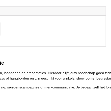
ie
en, looppaden en presentaties. Hierdoor blijft jouw boodschap goed zic
lays of hangborden en zijn geschikt voor winkels, showrooms, beurssta
ring, seizoenscampagnes of merkcommunicatie. Je bepaalt zelf het form