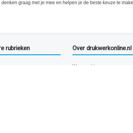
Wij denken graag met je mee en helpen je de beste keuze te make
re rubrieken
Over drukwerkonline.nl
Waarom kiezen voor
drukwerkonline.nl
neel
Persoonlijk advies
Onze werkwijze
clame
clame
rten