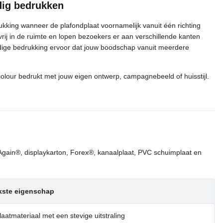
dig bedrukken
ukking wanneer de plafondplaat voornamelijk vanuit één richting
rij in de ruimte en lopen bezoekers er aan verschillende kanten
dige bedrukking ervoor dat jouw boodschap vanuit meerdere
colour bedrukt met jouw eigen ontwerp, campagnebeeld of huisstijl.
gn Again®, displaykarton, Forex®, kanaalplaat, PVC schuimplaat en
jkste eigenschap
plaatmateriaal met een stevige uitstraling