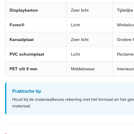
Displaykarton
Zeer licht
Tijdelijk
Forex®
Licht
Winkelco
Kanaalplaat
Zeer licht
Grotere 
PVC schuimplaat
Licht
Reclameb
PET vilt 9 mm
Middelzwaar
Interieu
Praktische tip
Houd bij de materiaalkeuze rekening met het formaat en het gew
materiaal.