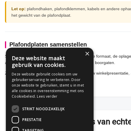
Let op:
plafondhaken, plafondklemmen, kabels en andere ophang
het gewicht van de plafondplaat.
Plafondplaten samenstellen
×
Stel jouw plafondplaat samen door het gewenste formaat, de oplage, 
Deze website maakt
afwerking en de gewenste positie van eventuele boorgaten.
gebruik van cookies.
Zo maak je een plafondplaat die aansluit bij jouw winkelpresentatie
Deze website gebruikt cookies om uw
gebruikerservaring te verbeteren. Door
onze website te gebruiken, stemt u in met
alle cookies in overeenstemming met ons
Cookiebeleid.
Lees verder
STRIKT NOODZAKELIJK
Persoonlijk advies van ech
PRESTATIE
TARGETING