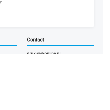
n.
Contact
drukwerkonline.nl
Faunalaan 50
5928 RZ Venlo
Nederland
077 - 741 07 41
info@drukwerkonline.nl
KvK 12053217