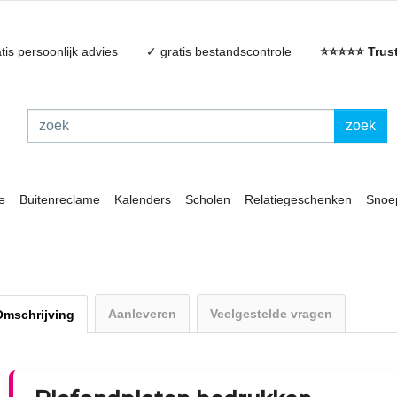
tis persoonlijk advies
✓ gratis bestandscontrole
⭐⭐⭐⭐⭐ Trust
zoek
e
Buitenreclame
Kalenders
Scholen
Relatiegeschenken
Snoe
Aanleveren
Veelgestelde vragen
Omschrijving