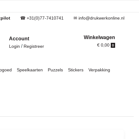
pilot
☎ +31(0)77-7410741
✉ info@drukwerkonline.nl
Winkelwagen
Account
€ 0,00
/
0
Login
Registreer
pgoed
Speelkaarten
Puzzels
Stickers
Verpakking