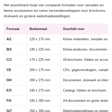
Het assortiment loopt van compacte formaten voor sieraden en
kleine accessoires tot ruime verzendenveloppen voor brochures,
drukwerk en grotere webshopbestellingen.
Formaat
Buitenmaat
Geschikt voor
A/1
120 x 175 mm
Kleine onderdelen, sieraden en a
B/2
140 x 225 mm
Kleine producten, documenten en
C/3
170 x 225 mm
A5-brochures, folders en accesso
CD
200 x 175 mm
CD's, gegevensdragers, samples e
D/4
200 x 275 mm
Documenten, drukwerk en kleiner
E/5
240 x 275 mm
Catalogi, folders en brochures.
F/6
240 x 350 mm
A4-documenten en groter drukwer
G/7
250 x 350 mm
Webshopbestellingen en grotere 