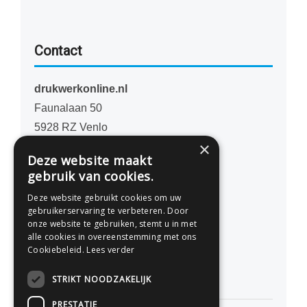
Contact
drukwerkonline.nl
Faunalaan 50
5928 RZ Venlo
×
Nederland
Deze website maakt
gebruik van cookies.
077 - 741 07 41
Deze website gebruikt cookies om uw
info@drukwerkonline.nl
gebruikerservaring te verbeteren. Door
onze website te gebruiken, stemt u in met
alle cookies in overeenstemming met ons
KvK 12053217
Cookiebeleid.
Lees verder
BTW NL812666458B01
STRIKT NOODZAKELIJK
PRESTATIE