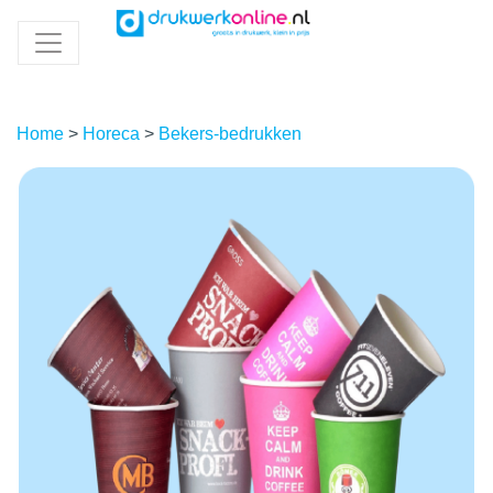
Home
>
Horeca
>
Bekers-bedrukken