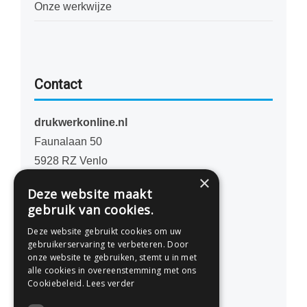
Onze werkwijze
Contact
drukwerkonline.nl
Faunalaan 50
5928 RZ Venlo
×
Nederland
Deze website maakt
gebruik van cookies.
077 - 741 07 41
Deze website gebruikt cookies om uw
info@drukwerkonline.nl
gebruikerservaring te verbeteren. Door
onze website te gebruiken, stemt u in met
alle cookies in overeenstemming met ons
KvK 12053217
Cookiebeleid.
Lees verder
BTW NL812666458B01