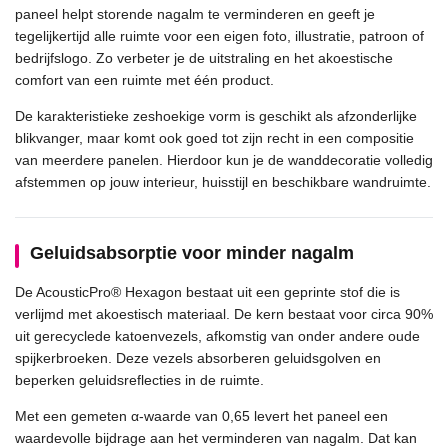
paneel helpt storende nagalm te verminderen en geeft je
tegelijkertijd alle ruimte voor een eigen foto, illustratie, patroon of
bedrijfslogo. Zo verbeter je de uitstraling en het akoestische
comfort van een ruimte met één product.
De karakteristieke zeshoekige vorm is geschikt als afzonderlijke
blikvanger, maar komt ook goed tot zijn recht in een compositie
van meerdere panelen. Hierdoor kun je de wanddecoratie volledig
afstemmen op jouw interieur, huisstijl en beschikbare wandruimte.
Geluidsabsorptie voor minder nagalm
De AcousticPro® Hexagon bestaat uit een geprinte stof die is
verlijmd met akoestisch materiaal. De kern bestaat voor circa 90%
uit gerecyclede katoenvezels, afkomstig van onder andere oude
spijkerbroeken. Deze vezels absorberen geluidsgolven en
beperken geluidsreflecties in de ruimte.
Met een gemeten α-waarde van 0,65 levert het paneel een
waardevolle bijdrage aan het verminderen van nagalm. Dat kan