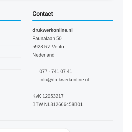
Contact
drukwerkonline.nl
Faunalaan 50
5928 RZ Venlo
Nederland
077 - 741 07 41
info@drukwerkonline.nl
KvK 12053217
BTW NL812666458B01