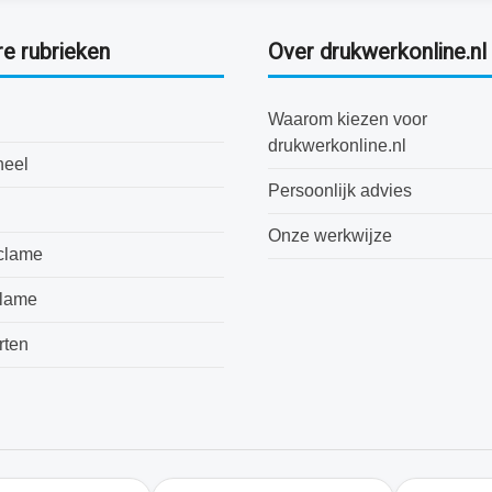
re rubrieken
Over drukwerkonline.nl
Waarom kiezen voor
drukwerkonline.nl
neel
Persoonlijk advies
Onze werkwijze
clame
clame
rten