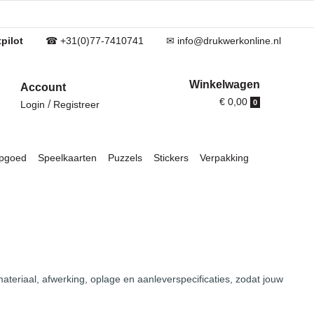
pilot
☎ +31(0)77-7410741
✉ info@drukwerkonline.nl
Winkelwagen
Account
€ 0,00
/
0
Login
Registreer
pgoed
Speelkaarten
Puzzels
Stickers
Verpakking
teriaal, afwerking, oplage en aanleverspecificaties, zodat jouw