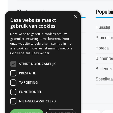
Klantenservice
Populai
×
Deze website maakt
gebruik van cookies.
Bestanden aanleveren
Huisstijl
Deze website gebruikt cookies om uw
Levertijden
Promotio
gebruikerservaring te verbeteren. Door
onze website te gebruiken, stemt u in met
Veelgestelde vragen
Horeca
alle cookies in overeenstemming met ons
Cookiebeleid.
Lees verder
Algemene voorwaarden
Binnenre
STRIKT NOODZAKELIJK
Privacyverklaring
Buitenre
PRESTATIE
Speelkaa
TARGETING
FUNCTIONEEL
NIET-GECLASSIFICEERD