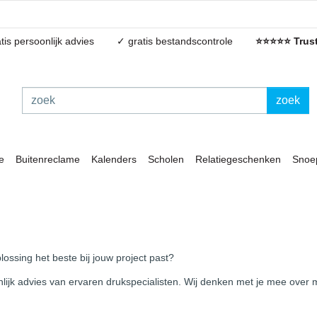
tis persoonlijk advies
✓ gratis bestandscontrole
⭐⭐⭐⭐⭐ Trust
zoek
e
Buitenreclame
Kalenders
Scholen
Relatiegeschenken
Snoe
lossing het beste bij jouw project past?
ijk advies van ervaren drukspecialisten. Wij denken met je mee over ma