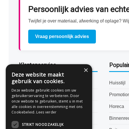
Persoonlijk advies van ech
Twijfel je over materiaal, afwerking of oplage? 
Vraag persoonlijk advies
Klantenservice
Populai
×
Deze website maakt
gebruik van cookies.
Bestanden aanleveren
Huisstijl
Deze website gebruikt cookies om uw
Levertijden
Promotio
gebruikerservaring te verbeteren. Door
onze website te gebruiken, stemt u in met
Veelgestelde vragen
Horeca
alle cookies in overeenstemming met ons
Cookiebeleid.
Lees verder
Algemene voorwaarden
Binnenre
STRIKT NOODZAKELIJK