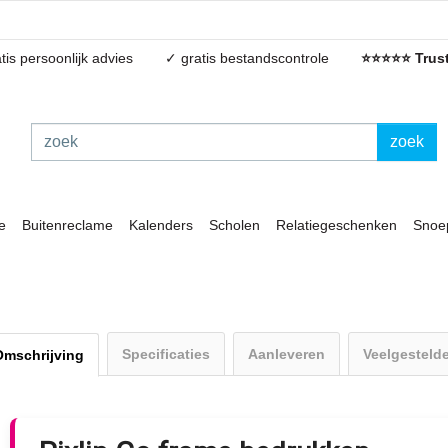
tis persoonlijk advies
✓ gratis bestandscontrole
⭐⭐⭐⭐⭐ Trust
zoek
e
Buitenreclame
Kalenders
Scholen
Relatiegeschenken
Snoe
Specificaties
Aanleveren
Veelgesteld
Omschrijving