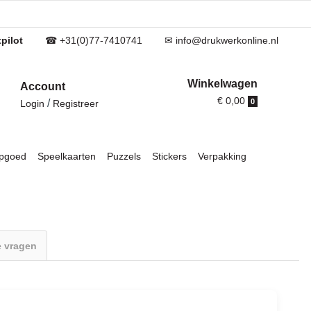
pilot
☎ +31(0)77-7410741
✉ info@drukwerkonline.nl
Winkelwagen
Account
€ 0,00
/
0
Login
Registreer
pgoed
Speelkaarten
Puzzels
Stickers
Verpakking
e vragen