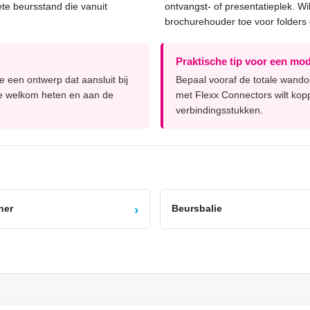
te beursstand die vanuit
ontvangst- of presentatieplek. Wi
brochurehouder toe voor folders
Praktische tip voor een mod
 een ontwerp dat aansluit bij
Bepaal vooraf de totale wando
jde welkom heten en aan de
met Flexx Connectors wilt kopp
verbindingsstukken.
›
ner
Beursbalie