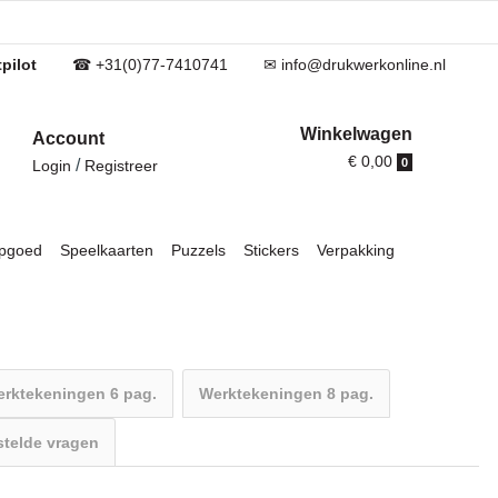
pilot
☎ +31(0)77-7410741
✉ info@drukwerkonline.nl
Winkelwagen
Account
€ 0,00
/
0
Login
Registreer
pgoed
Speelkaarten
Puzzels
Stickers
Verpakking
rktekeningen 6 pag.
Werktekeningen 8 pag.
stelde vragen