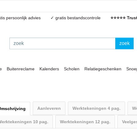
tis persoonlijk advies
✓ gratis bestandscontrole
⭐⭐⭐⭐⭐ Trust
zoek
e
Buitenreclame
Kalenders
Scholen
Relatiegeschenken
Snoe
Aanleveren
Werktekeningen 4 pag.
We
Omschrijving
Werktekeningen 10 pag.
Werktekeningen 12 pag.
Veelge