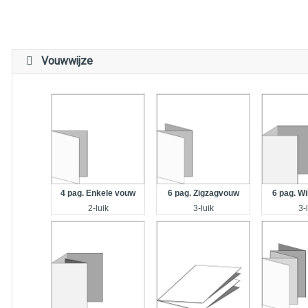
Vouwwijze
6 pag. Zigzagvouw
4 pag. Enkele vouw
6 pag. W
3-luik
2-luik
3-