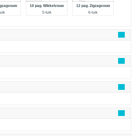
12 pag. Zigzagvouw
Zigzagvouw
10 pag. Wikkelvouw
6-luik
luik
5-luik