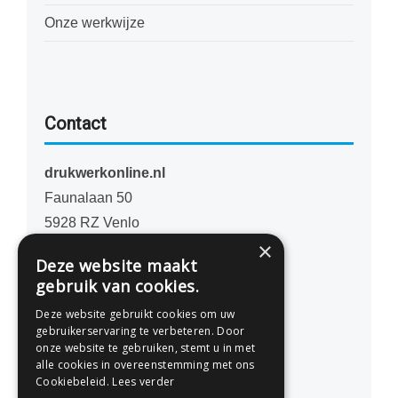
Onze werkwijze
Contact
drukwerkonline.nl
Faunalaan 50
5928 RZ Venlo
×
Nederland
Deze website maakt
gebruik van cookies.
077 - 741 07 41
Deze website gebruikt cookies om uw
info@drukwerkonline.nl
gebruikerservaring te verbeteren. Door
onze website te gebruiken, stemt u in met
alle cookies in overeenstemming met ons
KvK 12053217
Cookiebeleid.
Lees verder
BTW NL812666458B01