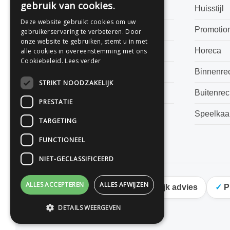
gebruik van cookies.
Bestanden aanleveren
Huisstijl
Deze website gebruikt cookies om uw
Levertijden
Promotio
gebruikerservaring te verbeteren. Door
onze website te gebruiken, stemt u in met
Veelgestelde vragen
Horeca
alle cookies in overeenstemming met ons
Cookiebeleid.
Lees verder
Algemene voorwaarden
Binnenre
STRIKT NOODZAKELIJK
Privacyverklaring
Buitenre
PRESTATIE
Speelkaa
TARGETING
FUNCTIONEEL
NIET-GECLASSIFICEERD
ALLES ACCEPTEREN
ALLES AFWIJZEN
Persoonlijk advies
P
DETAILS WEERGEVEN