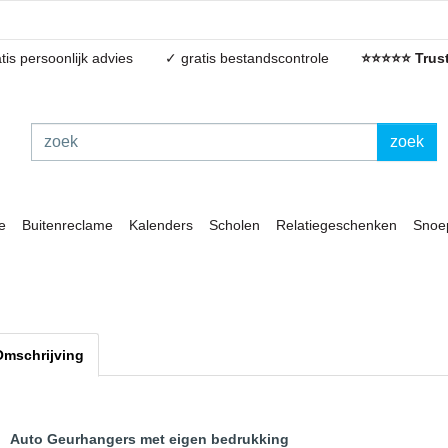
tis persoonlijk advies
✓ gratis bestandscontrole
⭐⭐⭐⭐⭐ Trust
zoek
e
Buitenreclame
Kalenders
Scholen
Relatiegeschenken
Snoe
Omschrijving
Auto Geurhangers met eigen bedrukking