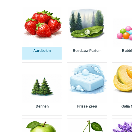
Aardbeien
Bosdauw Parfum
Bubb
Dennen
Frisse Zeep
Galia