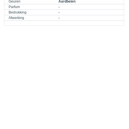
Geuren
Aardbeien
Parfum
-
Bedrukking
-
Afwerking
-