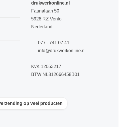
drukwerkonline.nl
Faunalaan 50
5928 RZ Venlo
Nederland
077 - 741 07 41
info@drukwerkonline.nl
KvK 12053217
BTW NL812666458B01
verzending op veel producten