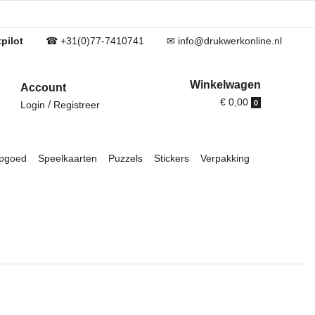
pilot
☎ +31(0)77-7410741
✉ info@drukwerkonline.nl
Winkelwagen
Account
€ 0,00
/
0
Login
Registreer
pgoed
Speelkaarten
Puzzels
Stickers
Verpakking